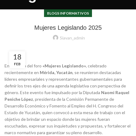
BLOGS INFORMATIVOS
Mujeres Legislando 2025
Siavan_admin
18
FEB
En el marco del foro
«Mujeres Legislando»
, celebrado
recientemente en
Mérida, Yucatán
, se reunieron destacadas
líderes empresariales y representantes gubernamentales para
definir los tres ejes de una agenda legislativa con perspectiva de
género. Este evento fue impulsado por la Diputada
Naomi Raquel
Peniche López
, presidenta de la Comisión Permanente de
Desarrollo Económico y Fomento al Empleo del H. Congreso del
Estado de Yucatán, quien convocó a esta mesa de trabajo con el
objetivo de brindar un espacio donde las mujeres fueran
escuchadas, expresar sus inquietudes y propuestas, y fortalecer el
marco normativo para garantizar su pleno desarrollo.