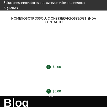
Soluciones innovadores que agregan valor a tu negocio
Síguenos
HOME
NOSOTROS
SOLUCIONES
SERVICIOS
BLOG
TIENDA
CONTACTO
LOGIN / REGISTER
$
0.00
0
items
$
0.00
0
items
Blog