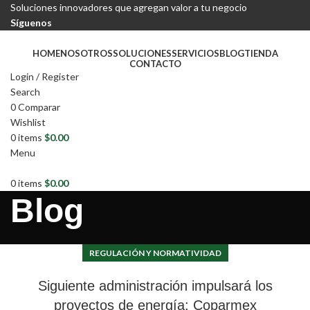
Soluciones innovadores que agregan valor a tu negocio
Síguenos
HOME
NOSOTROS
SOLUCIONES
SERVICIOS
BLOG
TIENDA
CONTACTO
Login / Register
Search
0
Comparar
Wishlist
0
items
$
0.00
Menu
0
items
$
0.00
Blog
REGULACIÓN Y NORMATIVIDAD
Siguiente administración impulsará los
proyectos de energía: Coparmex