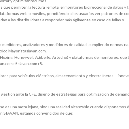
orrar y optimizar recursos.
s que permiten la lectura remota, el monitoreo bidireccional de datos y f
lataformas web o móviles, permitiendo a los usuarios ver patrones de c
dan a las distribuidoras a responder más ágilmente en caso de fallas o
mo medidores, analizadores y medidores de calidad, cumpliendo normas na
ico Mayoristasiavan.com.
(Hexing, Honeywell, A.Eberle, Arteche) y plataformas de monitoreo, que 
avan.com+5siavan.com+5.
adores para vehículos eléctricos, almacenamiento y electrolineras —inno
y gestión ante la CFE, diseño de estrategias para optimización de deman
 no es una meta lejana, sino una realidad alcanzable cuando disponemos 
. En SIAVAN, estamos convencidos de que: