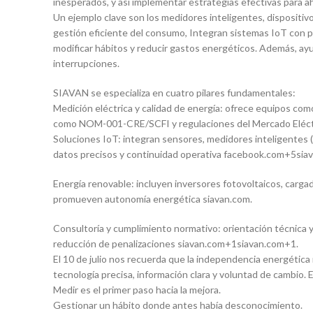
inesperados, y así implementar estrategias efectivas para ah
Un ejemplo clave son los medidores inteligentes, dispositivo
gestión eficiente del consumo, Integran sistemas IoT con p
modificar hábitos y reducir gastos energéticos. Además, ayu
interrupciones.
SIAVAN se especializa en cuatro pilares fundamentales:
Medición eléctrica y calidad de energía: ofrece equipos co
como NOM-001-CRE/SCFI y regulaciones del Mercado Eléctr
Soluciones IoT: integran sensores, medidores inteligentes 
datos precisos y continuidad operativa facebook.com+5si
Energía renovable: incluyen inversores fotovoltaicos, carg
promueven autonomía energética siavan.com.
Consultoría y cumplimiento normativo: orientación técnica 
reducción de penalizaciones siavan.com+1siavan.com+1.
El 10 de julio nos recuerda que la independencia energética
tecnología precisa, información clara y voluntad de cambio
Medir es el primer paso hacia la mejora.
Gestionar un hábito donde antes había desconocimiento.