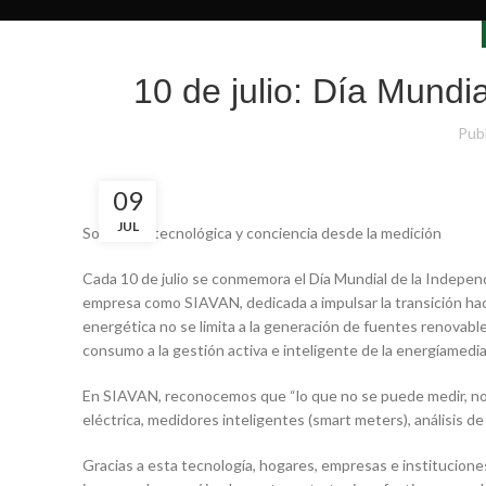
10 de julio: Día Mundi
Pub
09
JUL
Soberanía tecnológica y conciencia desde la medición
Cada 10 de julio se conmemora el Día Mundial de la Indepen
empresa como SIAVAN, dedicada a impulsar la transición hac
energética no se limita a la generación de fuentes renovable
consumo a la gestión activa e inteligente de la energíamedi
En SIAVAN, reconocemos que “lo que no se puede medir, no 
eléctrica, medidores inteligentes (smart meters), análisis de
Gracias a esta tecnología, hogares, empresas e institucion