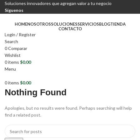
Soluciones innovadores que agregan valor a tu negocio
Síguenos
HOME
NOSOTROS
SOLUCIONES
SERVICIOS
BLOG
TIENDA
CONTACTO
Login / Register
Search
0
Comparar
Wishlist
0
items
$
0.00
Menu
0
items
$
0.00
Nothing Found
Apologies, but no results were found. Perhaps searching will help
find a related post.